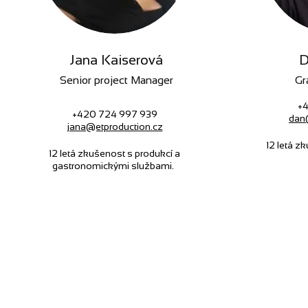
Jana Kaiserová
D
Senior project Manager
Gr
+4
+420 724 997 939
dan
jana@etproduction.cz
12 letá z
12 letá zkušenost s produkcí a
gastronomickými službami.