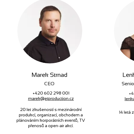
Marek Strnad
Len
CEO
Senio
+420 602 298 001
+4
marek@etproduction.cz
lenk
20 let zkušeností s mezinárodní
14 letá
produkcí, organizací, obchodem a
plánováním korporátních eventů, TV
přenosů a open-air akcí.